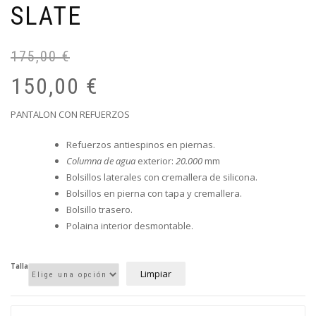
SLATE
175,00
€
El
El
pr
pr
150,00
€
or
ac
er
es
PANTALON CON REFUERZOS
17
15
Refuerzos antiespinos en piernas.
Columna de agua
exterior:
20.000
mm
Bolsillos laterales con cremallera de silicona.
Bolsillos en pierna con tapa y cremallera.
Bolsillo trasero.
Polaina interior desmontable.
Talla
Limpiar