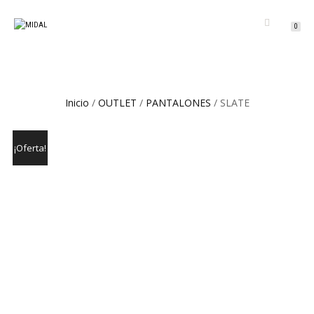
CAMBIAR
0
NAVEGACIÓN
Inicio
/
OUTLET
/
PANTALONES
/ SLATE
¡Oferta!