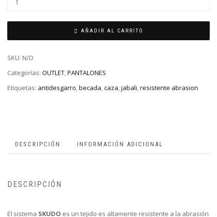
AÑADIR AL CARRITO
SKU:
N/D
Categorías:
OUTLET
,
PANTALONES
Etiquetas:
antidesgarro
,
becada
,
caza
,
jabali
,
resistente abrasion
DESCRIPCIÓN
INFORMACIÓN ADICIONAL
DESCRIPCIÓN
El sistema
SKUDO
es un tejido es altamente resistente a la abrasión