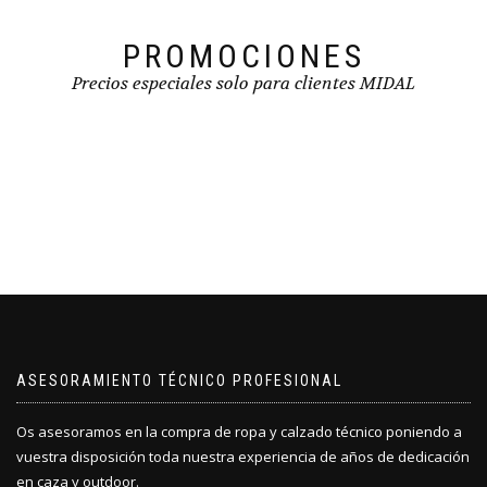
la
producto
página
de
PROMOCIONES
producto
Precios especiales solo para clientes MIDAL
ASESORAMIENTO TÉCNICO PROFESIONAL
Os asesoramos en la compra de ropa y calzado técnico poniendo a
vuestra disposición toda nuestra experiencia de años de dedicación
en caza y outdoor.