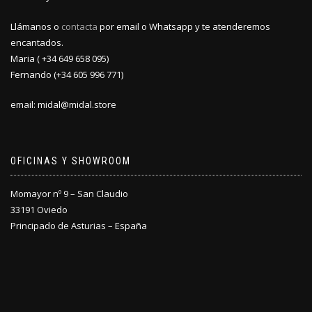
Llámanos o
contacta
por email o Whatsapp y te atenderemos
encantados.
Maria ( +34 649 658 095)
Fernando (+34 605 996 771)
email: midal@midal.store
OFICINAS Y SHOWROOM
Momayor nº 9 – San Claudio
33191 Oviedo
Principado de Asturias – España