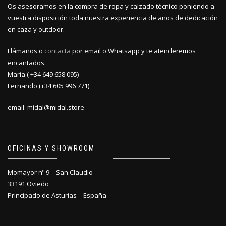
Os asesoramos en la compra de ropa y calzado técnico poniendo a
página
vuestra disposición toda nuestra experiencia de años de dedicación
de
producto
en caza y outdoor.
Llámanos o
contacta
por email o Whatsapp y te atenderemos
encantados.
Maria ( +34 649 658 095)
Fernando (+34 605 996 771)
email: midal@midal.store
OFICINAS Y SHOWROOM
Momayor nº 9 – San Claudio
33191 Oviedo
Principado de Asturias – España