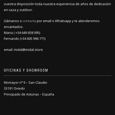
vuestra disposición toda nuestra experiencia de años de dedicación
de
de
producto
producto
en caza y outdoor.
Llámanos o
contacta
por email o Whatsapp y te atenderemos
encantados.
Maria ( +34 649 658 095)
Fernando (+34 605 996 771)
email: midal@midal.store
OFICINAS Y SHOWROOM
Momayor nº 9 – San Claudio
33191 Oviedo
Principado de Asturias – España