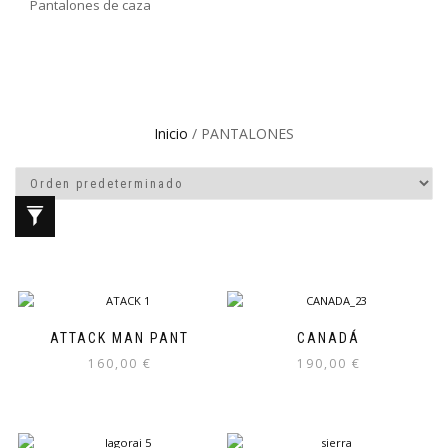
Pantalones de caza
Inicio
/ PANTALONES
ATTACK MAN PANT
CANADÁ
160,00
€
190,00
€
Este
Este
producto
producto
tiene
tiene