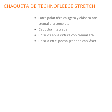
er
es
CHAQUETA DE TECHNOFLEECE STRETCH
90
65
Forro polar técnico ligero y elástico con
cremallera completa
Capucha integrada
Bolsillos en la cintura con cremallera
Bolsillo en el pecho grabado con láser