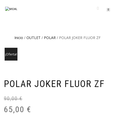
CAMBIAR
0
NAVEGACIÓN
Inicio
/
OUTLET
/
POLAR
/ POLAR JOKER FLUOR ZF
¡Oferta!
POLAR JOKER FLUOR ZF
90,00
€
El
El
pr
pr
65,00
€
or
ac