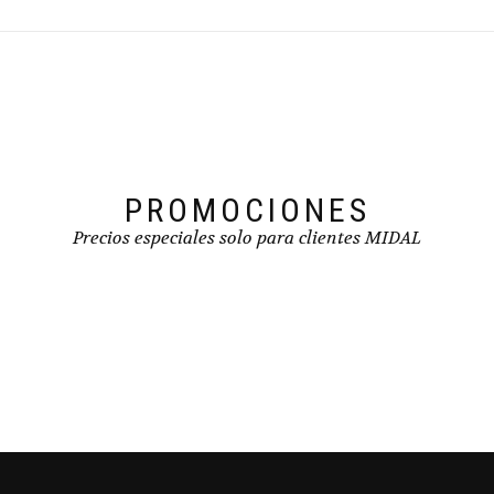
producto
se
pueden
elegir
en
la
página
de
producto
PROMOCIONES
Precios especiales solo para clientes MIDAL