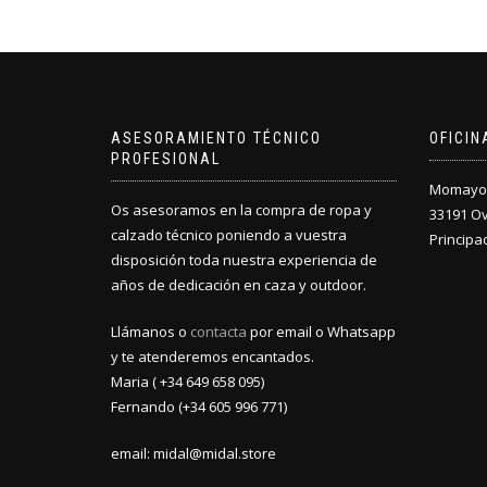
ASESORAMIENTO TÉCNICO
OFICI
PROFESIONAL
Momayor 
Os asesoramos en la compra de ropa y
33191 O
calzado técnico poniendo a vuestra
Principa
disposición toda nuestra experiencia de
años de dedicación en caza y outdoor.
Llámanos o
contacta
por email o Whatsapp
y te atenderemos encantados.
Maria ( +34 649 658 095)
Fernando (+34 605 996 771)
email: midal@midal.store