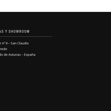
NAS Y SHOWROOM
nº 9 – San Claudio
viedo
do de Asturias – España