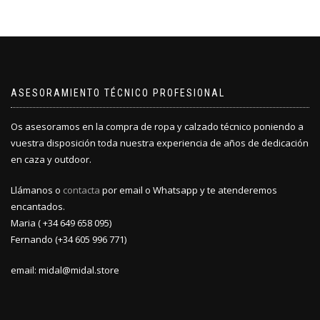
opciones
opciones
se
se
pueden
pueden
elegir
elegir
en
en
la
la
ASESORAMIENTO TÉCNICO PROFESIONAL
página
página
de
de
producto
producto
Os asesoramos en la compra de ropa y calzado técnico poniendo a
vuestra disposición toda nuestra experiencia de años de dedicación
en caza y outdoor.
Llámanos o
contacta
por email o Whatsapp y te atenderemos
encantados.
Maria ( +34 649 658 095)
Fernando (+34 605 996 771)
email: midal@midal.store