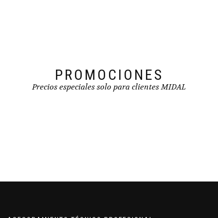
elegir
en
la
página
de
producto
PROMOCIONES
Precios especiales solo para clientes MIDAL