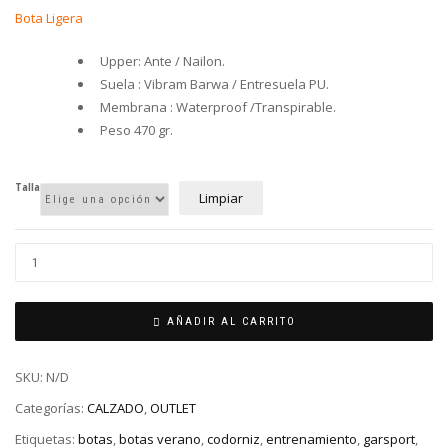
er
es
Bota Ligera
12
85
Upper: Ante / Nailon.
Suela : Vibram Barwa / Entresuela PU.
Membrana : Waterproof /Transpirable.
Peso 470 gr.
Talla
Limpiar
AÑADIR AL CARRITO
SKU:
N/D
Categorías:
CALZADO
,
OUTLET
Etiquetas:
botas
,
botas verano
,
codorniz
,
entrenamiento
,
garsport
,