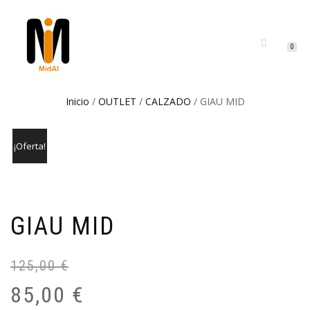
CAMBIAR
0
NAVEGACIÓN
Inicio
/
OUTLET
/
CALZADO
/ GIAU MID
¡Oferta!
GIAU MID
125,00
€
El
El
pr
pr
85,00
€
or
ac