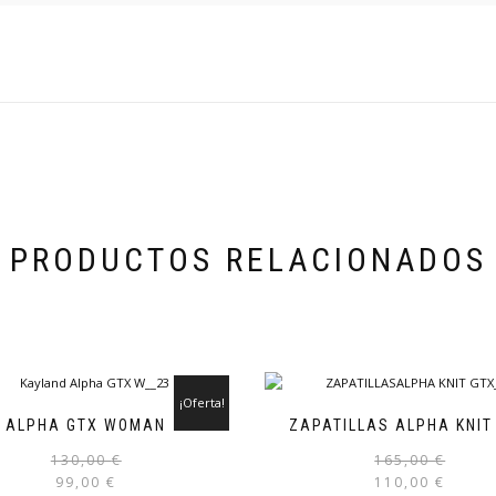
PRODUCTOS RELACIONADOS
¡Oferta!
ALPHA GTX WOMAN
ZAPATILLAS ALPHA KNIT
El
El
Este
130,00
€
165,00
€
precio
precio
producto
99,00
€
110,00
€