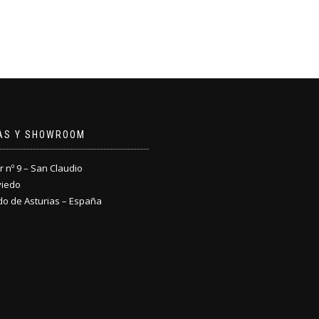
NAS Y SHOWROOM
nº 9 – San Claudio
viedo
do de Asturias – España