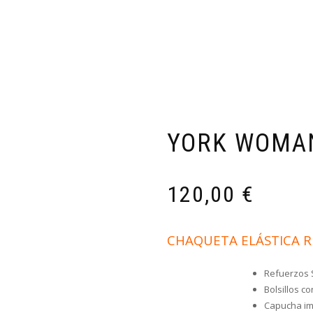
TIENDA
CARRITO COMPRA
FINALIZAR COMPRA
M
ESPECIALISTAS EN ROPA TÉCN
YORK WOMA
120,00
€
CHAQUETA ELÁSTICA R
Refuerzos
Bolsillos co
Capucha imp