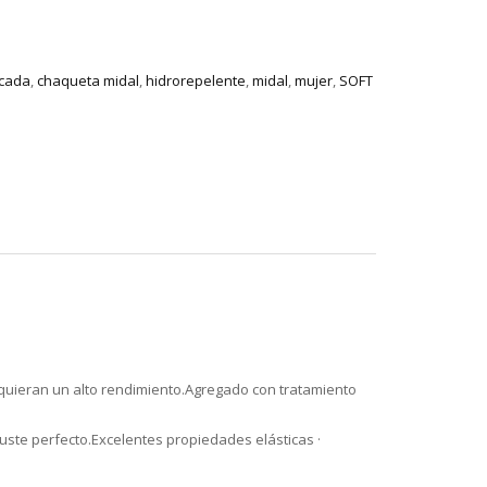
ecada
,
chaqueta midal
,
hidrorepelente
,
midal
,
mujer
,
SOFT
 requieran un alto rendimiento.Agregado con tratamiento
uste perfecto.Excelentes propiedades elásticas ·