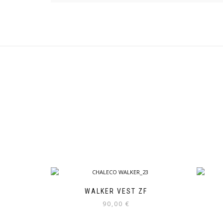
WALKER VEST ZF
90,00
€
Este