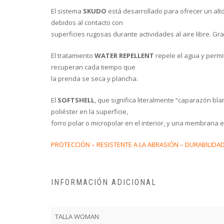
El sistema
SKUDO
está desarrollado para ofrecer un alto
debidos al contacto con
superficies rugosas durante actividades al aire libre. G
El tratamiento
WATER REPELLENT
repele el agua y permi
recuperan cada tiempo que
la prenda se seca y plancha.
El
SOFTSHELL
, que significa literalmente “caparazón bla
poliéster en la superficie,
forro polar o micropolar en el interior, y una membrana 
PROTECCIÓN – RESISTENTE A LA ABRASIÓN – DURABILIDA
INFORMACIÓN ADICIONAL
TALLA WOMAN