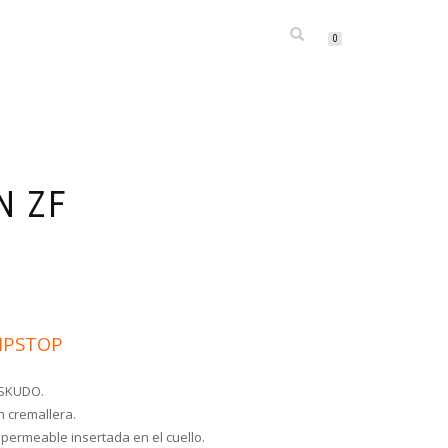
IDAL TEAM
CONTACTO
BLOG
0
ICA Y CALZADO DE CAZA Y OUTDOOR
N ZF
IPSTOP
 SKUDO.
n cremallera.
ermeable insertada en el cuello.