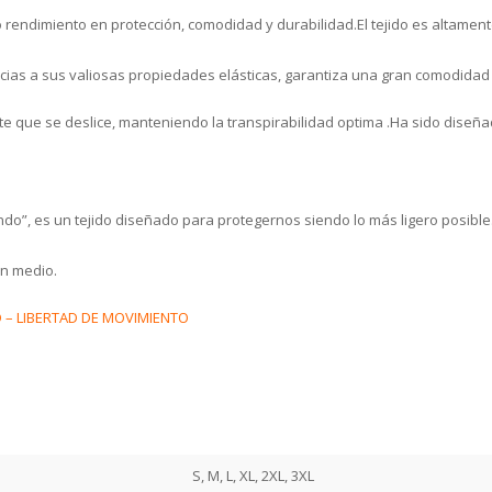
 rendimiento en protección, comodidad y durabilidad.El tejido es altament
racias a sus valiosas propiedades elásticas, garantiza una gran comodidad
te que se deslice, manteniendo la transpirabilidad optima .Ha sido diseñ
ndo”, es un tejido diseñado para protegernos siendo lo más ligero posible. 
en medio.
D – LIBERTAD DE MOVIMIENTO
S, M, L, XL, 2XL, 3XL