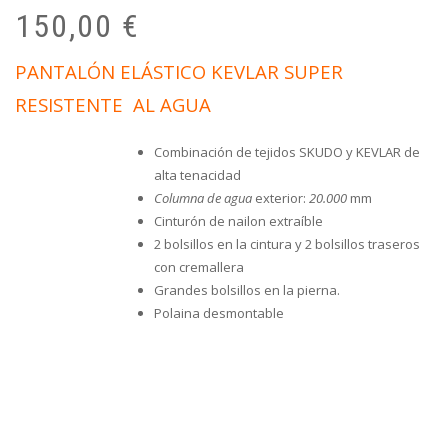
pr
pr
150,00
€
or
ac
er
es
PANTALÓN ELÁSTICO KEVLAR SUPER
19
15
RESISTENTE AL AGUA
Combinación de tejidos SKUDO y KEVLAR de
alta tenacidad
Columna de agua
exterior:
20.000
mm
Cinturón de nailon extraíble
2 bolsillos en la cintura y 2 bolsillos traseros
con cremallera
Grandes bolsillos en la pierna.
Polaina desmontable