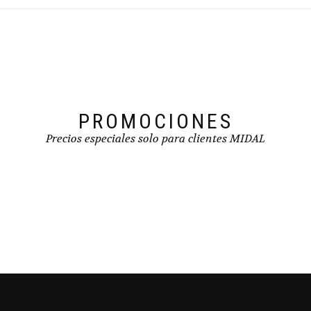
opciones
producto
se
pueden
elegir
en
la
página
de
PROMOCIONES
producto
Precios especiales solo para clientes MIDAL