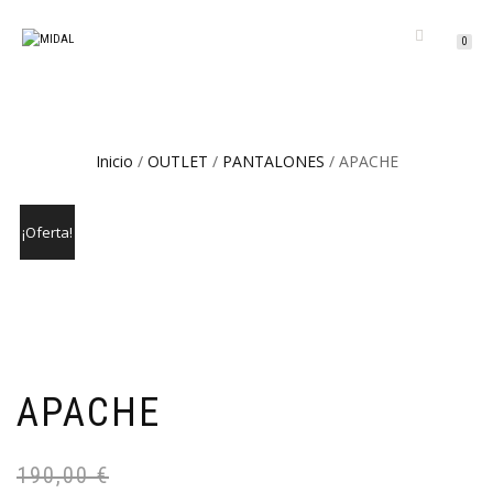
CAMBIAR
0
NAVEGACIÓN
Inicio
/
OUTLET
/
PANTALONES
/ APACHE
¡Oferta!
APACHE
190,00
€
El
El