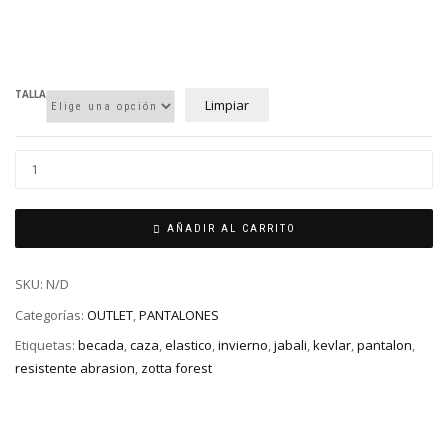
TALLA
Limpiar
AÑADIR AL CARRITO
SKU:
N/D
Categorías:
OUTLET
,
PANTALONES
Etiquetas:
becada
,
caza
,
elastico
,
invierno
,
jabali
,
kevlar
,
pantalon
,
resistente abrasion
,
zotta forest