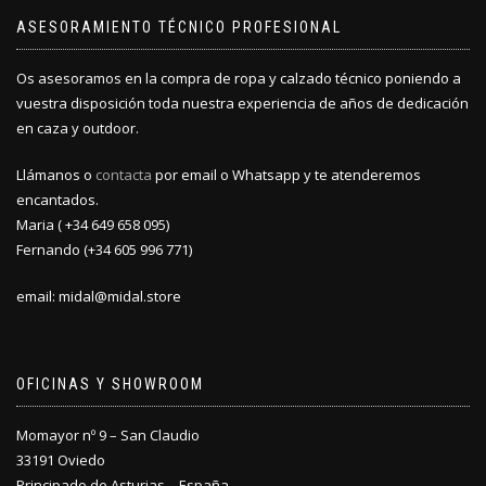
ASESORAMIENTO TÉCNICO PROFESIONAL
Os asesoramos en la compra de ropa y calzado técnico poniendo a
vuestra disposición toda nuestra experiencia de años de dedicación
en caza y outdoor.
Llámanos o
contacta
por email o Whatsapp y te atenderemos
encantados.
Maria ( +34 649 658 095)
Fernando (+34 605 996 771)
email: midal@midal.store
OFICINAS Y SHOWROOM
Momayor nº 9 – San Claudio
33191 Oviedo
Principado de Asturias – España