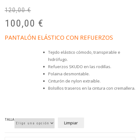
120,00
€
El
El
pr
pr
100,00
€
or
ac
er
es
PANTALÓN ELÁSTICO CON REFUERZOS
12
10
Tejido elástico cómodo, transpirable e
hidrófugo.
Refuerzos SKUDO en las rodillas.
Polaina desmontable.
Cinturón de nylon extraíble.
Bolsillos traseros en la cintura con cremallera.
TALLA
Limpiar