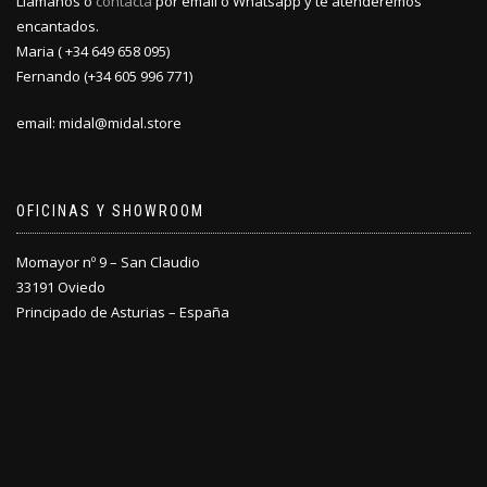
Llámanos o
contacta
por email o Whatsapp y te atenderemos
encantados.
Maria ( +34 649 658 095)
Fernando (+34 605 996 771)
email: midal@midal.store
OFICINAS Y SHOWROOM
Momayor nº 9 – San Claudio
33191 Oviedo
Principado de Asturias – España