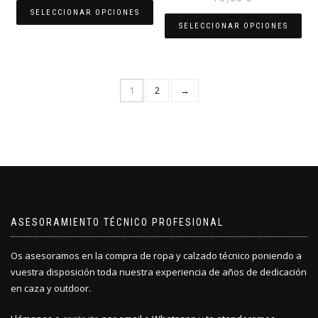
se
se
original
actual
SELECCIONAR OPCIONES
pueden
pueden
era:
es:
SELECCIONAR OPCIONES
elegir
elegir
Este
80,00 €.
55,00 €.
en
en
Este
producto
la
la
producto
tiene
página
página
tiene
múltiples
1
2
→
de
de
múltiples
variantes.
producto
producto
variantes.
Las
Las
opciones
opciones
se
se
pueden
pueden
elegir
elegir
en
en
la
la
página
ASESORAMIENTO TÉCNICO PROFESIONAL
página
de
de
producto
producto
Os asesoramos en la compra de ropa y calzado técnico poniendo a
vuestra disposición toda nuestra experiencia de años de dedicación
en caza y outdoor.