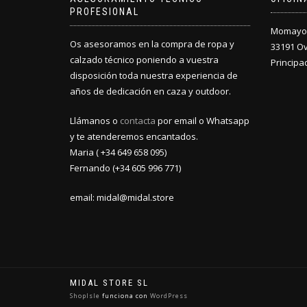
PROFESIONAL
Momayor 
Os asesoramos en la compra de ropa y
33191 O
calzado técnico poniendo a vuestra
Principa
disposición toda nuestra experiencia de
años de dedicación en caza y outdoor.
Llámanos o
contacta
por email o Whatsapp
y te atenderemos encantados.
Maria ( +34 649 658 095)
Fernando (+34 605 996 771)
email: midal@midal.store
MIDAL STORE SL
ShopIsle
funciona con
WordPress