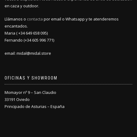
en caza y outdoor.
Llámanos o
contacta
por email o Whatsapp y te atenderemos
encantados.
Maria ( +34 649 658 095)
Fernando (+34 605 996 771)
email: midal@midal.store
OFICINAS Y SHOWROOM
Momayor nº 9 – San Claudio
33191 Oviedo
Principado de Asturias – España