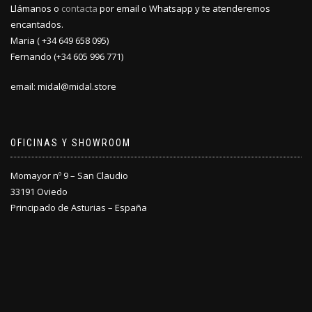
Llámanos o
contacta
por email o Whatsapp y te atenderemos
encantados.
Maria ( +34 649 658 095)
Fernando (+34 605 996 771)
email: midal@midal.store
OFICINAS Y SHOWROOM
Momayor nº 9 – San Claudio
33191 Oviedo
Principado de Asturias – España