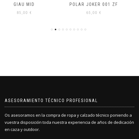
POLAR JOKER 001 ZF
SLATE
65,00
€
150,00
€
ASESORAMIENTO TÉCNICO PROFESIONAL
Os asesoramos en la compra de ropa y calzado técnico poniendo a
vuestra disposición toda nuestra experiencia de años de dedicación
en caza y outdoor.