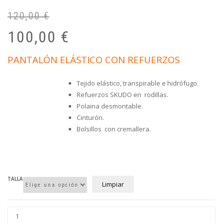
120,00
€
El
El
pr
pr
100,00
€
or
ac
er
es
PANTALÓN ELÁSTICO CON REFUERZOS
12
10
Tejido elástico, transpirable e hidrófugo.
Refuerzos SKUDO en rodillas.
Polaina desmontable.
Cinturón.
Bolsillos con cremallera.
TALLA
Limpiar