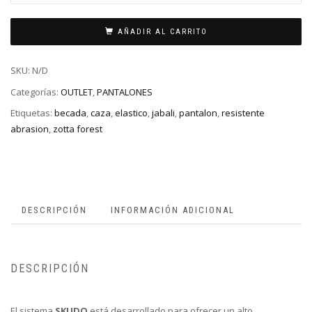
AÑADIR AL CARRITO
SKU:
N/D
Categorías:
OUTLET
,
PANTALONES
Etiquetas:
becada
,
caza
,
elastico
,
jabali
,
pantalon
,
resistente
abrasion
,
zotta forest
DESCRIPCIÓN
INFORMACIÓN ADICIONAL
DESCRIPCIÓN
El sistema
SKUDO
está desarrollado para ofrecer un alto