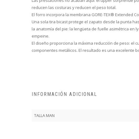
Las prestaciones no acaban aquí: el upper sorprende por 
reducen las costuras y reducen el peso total.
El forro incorpora la membrana GORE-TEX® Extended Comfo
Una sola tira bicast protege el zapato desde la punta has
la anatomía del pie: la lengüeta de fuelle asimétrica en
empeine.
El diseño proporciona la máxima reducción de peso: el cu
componentes metálicos. El resultado es una excelente b
INFORMACIÓN ADICIONAL
TALLA MAN