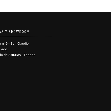
NAS Y SHOWROOM
nº 9 – San Claudio
viedo
do de Asturias – España