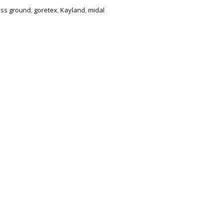
oss ground
,
goretex
,
Kayland
,
midal