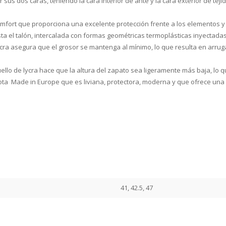
sus dos caras, teniendo la cara interior de ante y la cara exterior de te
rt que proporciona una excelente protección frente a los elementos y con
ta el talón, intercalada con formas geométricas termoplásticas inyectadas d
 lycra asegura que el grosor se mantenga al mínimo, lo que resulta en arru
ello de lycra hace que la altura del zapato sea ligeramente más baja, lo q
ota Made in Europe que es liviana, protectora, moderna y que ofrece una
41, 42.5, 47