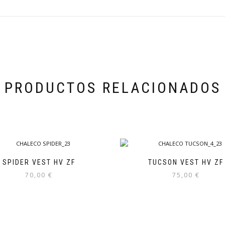
PRODUCTOS RELACIONADOS
SPIDER VEST HV ZF
TUCSON VEST HV ZF
70,00
€
75,00
€
Este
Este
producto
producto
tiene
tiene
múltiples
múltiples