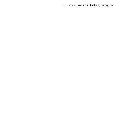
Etiquetas:
becada
,
botas
,
caza
,
cr