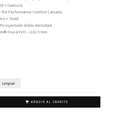
xtil + Gamuza.
-TEX Performance Comfort Calzado.
ltro + Textil.
 PU inyectado doble densidad.
am® Fourà EVO – LUG 5 mm.
.
Limpiar
AÑADIR AL CARRITO