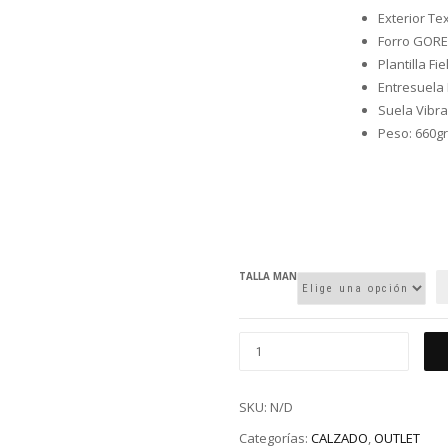
Exterior Te
Forro GORE
Plantilla Fie
Entresuela
Suela Vibr
Peso: 660gr
TALLA MAN
SKU:
N/D
Categorías:
CALZADO
,
OUTLET