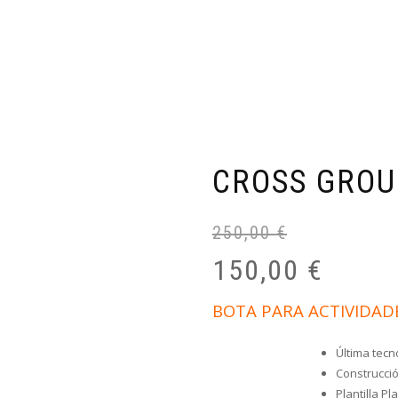
TIENDA
CARRITO COMPRA
FINALIZAR COMPRA
M
ESPECIALISTAS EN ROPA TÉCN
CROSS GROU
250,00
€
150,00
€
BOTA PARA ACTIVIDADE
Última tecn
Construcci
Plantilla P