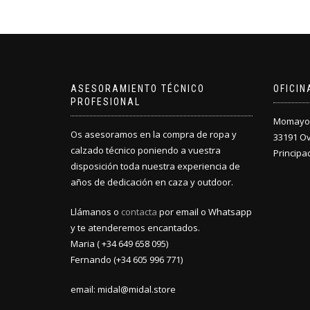
ASESORAMIENTO TÉCNICO
OFICI
PROFESIONAL
Momayor 
Os asesoramos en la compra de ropa y
33191 O
calzado técnico poniendo a vuestra
Principa
disposición toda nuestra experiencia de
años de dedicación en caza y outdoor.
Llámanos o
contacta
por email o Whatsapp
y te atenderemos encantados.
Maria ( +34 649 658 095)
Fernando (+34 605 996 771)
email: midal@midal.store