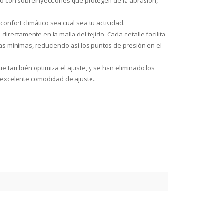
jido con sobreinyecciones que protegen de la abrasión,
fort climático sea cual sea tu actividad.
irectamente en la malla del tejido. Cada detalle facilita
gas mínimas, reduciendo así los puntos de presión en el
ue también optimiza el ajuste, y se han eliminado los
 excelente comodidad de ajuste..