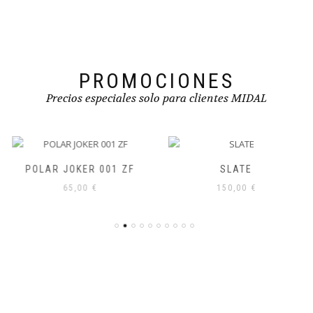
pueden
pueden
elegir
elegir
en
en
la
la
página
página
de
de
PROMOCIONES
producto
producto
Precios especiales solo para clientes MIDAL
POLAR JOKER 001 ZF
SLATE
65,00
€
150,00
€