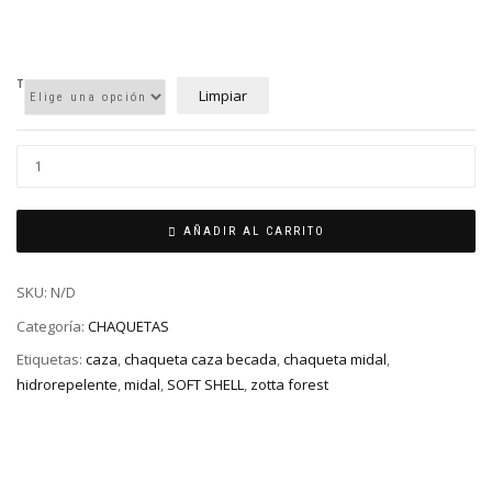
T
Limpiar
AÑADIR AL CARRITO
SKU:
N/D
Categoría:
CHAQUETAS
Etiquetas:
caza
,
chaqueta caza becada
,
chaqueta midal
,
hidrorepelente
,
midal
,
SOFT SHELL
,
zotta forest