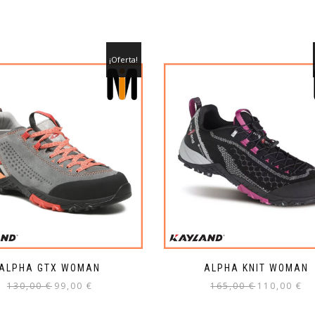
de
de
producto
producto
¡Oferta!
ALPHA GTX WOMAN
ALPHA KNIT WOMAN
El
El
El
El
130,00
€
99,00
€
165,00
€
110,00
€
precio
precio
precio
pre
Este
Este
original
actual
original
act