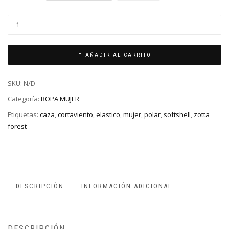
AÑADIR AL CARRITO
SKU:
N/D
Categoría:
ROPA MUJER
Etiquetas:
caza
,
cortaviento
,
elastico
,
mujer
,
polar
,
softshell
,
zotta
forest
DESCRIPCIÓN
INFORMACIÓN ADICIONAL
DESCRIPCIÓN