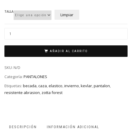
TALLA
Limpiar
AÑADIR AL CARRITO
SKU:
N/D
Categoría:
PANTALONES
Etiquetas:
becada
,
caza
,
elastico
,
invierno
,
kevlar
,
pantalon
,
resistente abrasion
,
zotta forest
DESCRIPCIÓN
INFORMACIÓN ADICIONAL