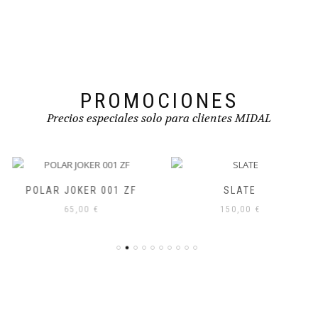
elegir
en
la
página
de
producto
PROMOCIONES
Precios especiales solo para clientes MIDAL
POLAR JOKER 001 ZF
SLATE
65,00
€
150,00
€