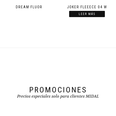
múltiples
variantes.
DREAM FLUOR
JOKER FLEEECE 04 W
Las
Este
LEER MÁS
opciones
producto
se
tiene
pueden
múltiples
elegir
variantes.
en
Las
la
opciones
página
se
de
pueden
producto
elegir
en
la
página
de
producto
PROMOCIONES
Precios especiales solo para clientes MIDAL