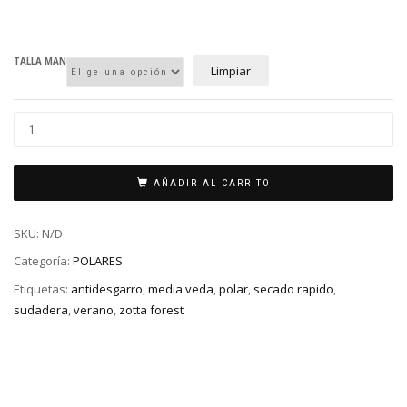
TALLA MAN
Limpiar
AÑADIR AL CARRITO
SKU:
N/D
Categoría:
POLARES
Etiquetas:
antidesgarro
,
media veda
,
polar
,
secado rapido
,
sudadera
,
verano
,
zotta forest