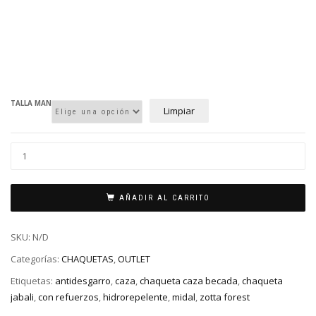
TALLA MAN
Limpiar
AÑADIR AL CARRITO
SKU:
N/D
Categorías:
CHAQUETAS
,
OUTLET
Etiquetas:
antidesgarro
,
caza
,
chaqueta caza becada
,
chaqueta
jabali
,
con refuerzos
,
hidrorepelente
,
midal
,
zotta forest