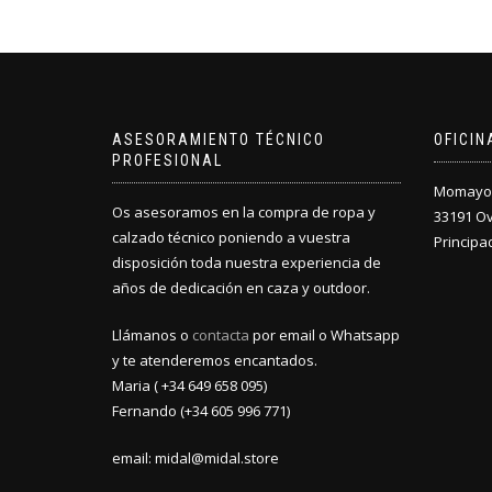
ASESORAMIENTO TÉCNICO
OFICI
PROFESIONAL
Momayor 
Os asesoramos en la compra de ropa y
33191 O
calzado técnico poniendo a vuestra
Principa
disposición toda nuestra experiencia de
años de dedicación en caza y outdoor.
Llámanos o
contacta
por email o Whatsapp
y te atenderemos encantados.
Maria ( +34 649 658 095)
Fernando (+34 605 996 771)
email: midal@midal.store