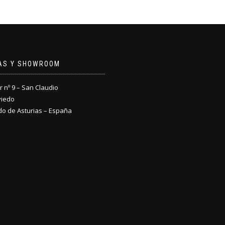
NAS Y SHOWROOM
nº 9 – San Claudio
viedo
do de Asturias – España