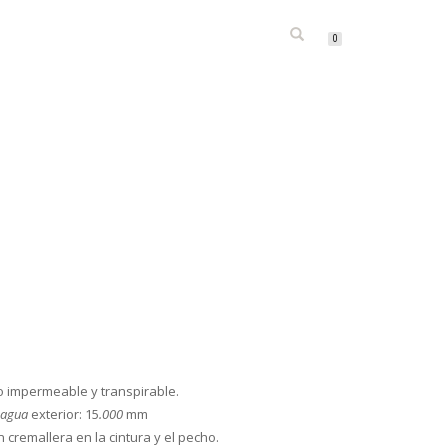
IDAL TEAM
CONTACTO
BLOG
0
ICA Y CALZADO DE CAZA Y OUTDOOR
ro impermeable y transpirable.
 agua
exterior: 15
.000
mm
n cremallera en la cintura y el pecho.