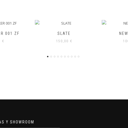
TE
NEW BANFF
GR
00
€
100,00
€
10
NAS Y SHOWROOM