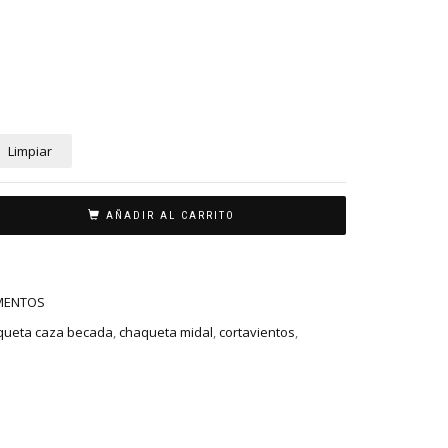
Limpiar
AÑADIR AL CARRITO
MENTOS
queta caza becada
,
chaqueta midal
,
cortavientos
,