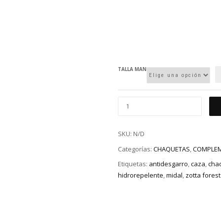
TALLA MAN
SKU:
N/D
Categorías:
CHAQUETAS
,
COMPLE
Etiquetas:
antidesgarro
,
caza
,
cha
hidrorepelente
,
midal
,
zotta forest