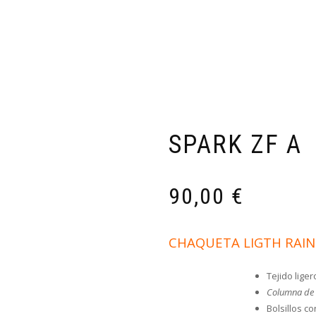
TIENDA
CARRITO COMPRA
FINALIZAR COMPRA
M
ESPECIALISTAS EN ROPA TÉCN
SPARK ZF A
90,00
€
CHAQUETA LIGTH RAIN
Tejido lige
Columna de
Bolsillos co