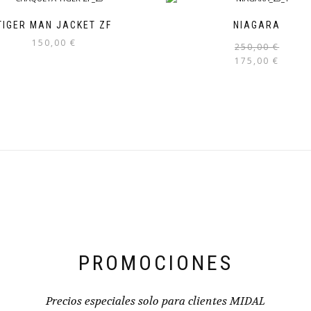
TIGER MAN JACKET ZF
NIAGARA
150,00
€
250,00
€
175,00
€
Este
producto
tiene
múltiples
variantes.
Las
opciones
se
pueden
elegir
en
la
página
de
PROMOCIONES
producto
Precios especiales solo para clientes MIDAL