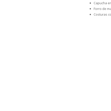
Capucha er
Forro de ma
Costuras c