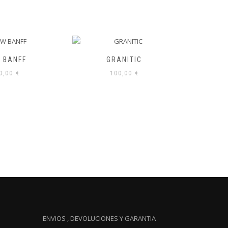
ANITIC
BUFALO
0,00
€
125,00
€
ENVIOS , DEVOLUCIONES Y GARANTIA