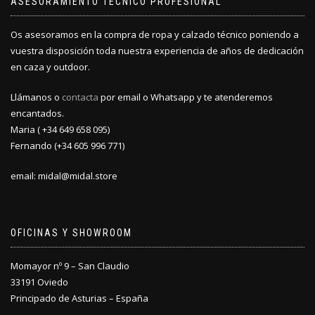
ASESORAMIENTO TÉCNICO PROFESIONAL
página
página
de
de
producto
producto
Os asesoramos en la compra de ropa y calzado técnico poniendo a
vuestra disposición toda nuestra experiencia de años de dedicación
en caza y outdoor.
Llámanos o
contacta
por email o Whatsapp y te atenderemos
encantados.
Maria ( +34 649 658 095)
Fernando (+34 605 996 771)
email: midal@midal.store
OFICINAS Y SHOWROOM
Momayor nº 9 – San Claudio
33191 Oviedo
Principado de Asturias – España