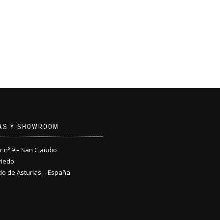
NAS Y SHOWROOM
nº 9 – San Claudio
viedo
do de Asturias – España