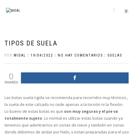
CAMBIAR
0
NAVEGACIÓN
TIPOS DE SUELA
POR
MIDAL
|
19/04/2022
|
NO HAY COMENTARIOS
|
SUELAS
0
SHARES
Las botas suela rigida se recomienda para recorridos muy técnicos.,
la suela de este calzado no cede apenas a la torsión ni la flexión.
Lo bueno de estas botas es que
son muy seguras y el pie va
totalmente sujeto
. Lo normal es utilizar estas botas cuando ya
tenemos que adentrarnos en zonas de nieve y también en zonas
donde debemos de andar por hielo, y estan preparadas para el uso