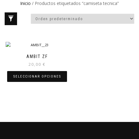
Inicio
/ Productos etiquetados “camiseta tecnica”
AMBIT ZF
20,00
€
SELECCIONAR OPCIONES
Este
producto
tiene
múltiples
variantes.
Las
opciones
se
pueden