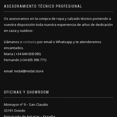
elegir
ASESORAMIENTO TÉCNICO PROFESIONAL
en
la
Os asesoramos en la compra de ropa y calzado técnico poniendo a
página
vuestra disposición toda nuestra experiencia de años de dedicación
de
producto
en caza y outdoor.
Llámanos o
contacta
por email o Whatsapp y te atenderemos
encantados.
Maria ( +34 649 658 095)
Fernando (+34 605 996 771)
email: midal@midal.store
OFICINAS Y SHOWROOM
Momayor nº 9 – San Claudio
33191 Oviedo
Principado de Asturias – España