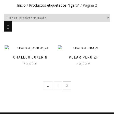
Inicio
/
Productos etiquetados “ligero”
/ Página 2
CHALECO JOKER N
POLAR PERÚ ZF
60,00
€
40,00
€
Este
Este
producto
producto
tiene
tiene
←
1
2
múltiples
múltiples
variantes.
variantes.
Las
Las
opciones
opciones
se
se
pueden
pueden