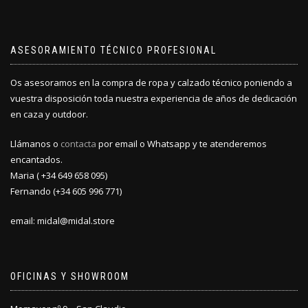
elegir
elegir
en
en
la
la
ASESORAMIENTO TÉCNICO PROFESIONAL
página
página
de
de
producto
producto
Os asesoramos en la compra de ropa y calzado técnico poniendo a
vuestra disposición toda nuestra experiencia de años de dedicación
en caza y outdoor.
Llámanos o
contacta
por email o Whatsapp y te atenderemos
encantados.
Maria ( +34 649 658 095)
Fernando (+34 605 996 771)
email: midal@midal.store
OFICINAS Y SHOWROOM