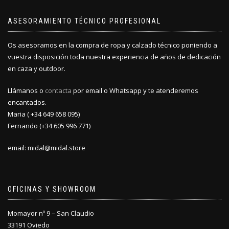
pueden
elegir
ASESORAMIENTO TÉCNICO PROFESIONAL
en
la
Os asesoramos en la compra de ropa y calzado técnico poniendo a
página
vuestra disposición toda nuestra experiencia de años de dedicación
de
producto
en caza y outdoor.
Llámanos o
contacta
por email o Whatsapp y te atenderemos
encantados.
Maria ( +34 649 658 095)
Fernando (+34 605 996 771)
email: midal@midal.store
OFICINAS Y SHOWROOM
Momayor nº 9 – San Claudio
33191 Oviedo