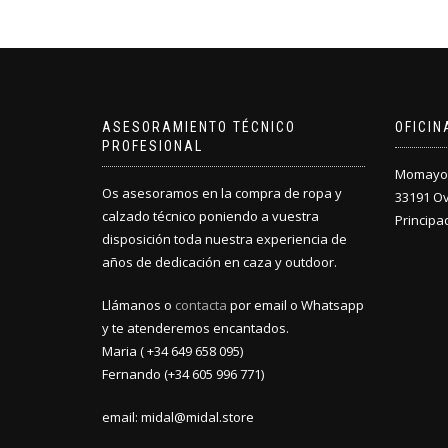
ASESORAMIENTO TÉCNICO
OFICI
PROFESIONAL
Momayor 
Os asesoramos en la compra de ropa y
33191 O
calzado técnico poniendo a vuestra
Principa
disposición toda nuestra experiencia de
años de dedicación en caza y outdoor.
Llámanos o
contacta
por email o Whatsapp
y te atenderemos encantados.
Maria ( +34 649 658 095)
Fernando (+34 605 996 771)
email: midal@midal.store