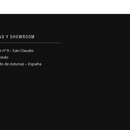
NAS Y SHOWROOM
nº 9 – San Claudio
viedo
do de Asturias – España