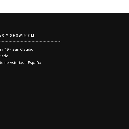
NAS Y SHOWROOM
nº 9 – San Claudio
viedo
do de Asturias – España