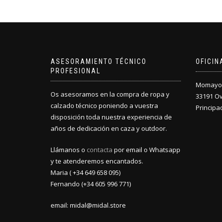
ASESORAMIENTO TÉCNICO
OFICI
PROFESIONAL
Momayor 
Os asesoramos en la compra de ropa y
33191 O
calzado técnico poniendo a vuestra
Principa
disposición toda nuestra experiencia de
años de dedicación en caza y outdoor.
Llámanos o
contacta
por email o Whatsapp
y te atenderemos encantados.
Maria ( +34 649 658 095)
Fernando (+34 605 996 771)
email: midal@midal.store