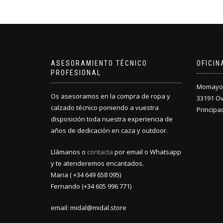
ASESORAMIENTO TÉCNICO
OFICI
PROFESIONAL
Momayor 
Os asesoramos en la compra de ropa y
33191 O
calzado técnico poniendo a vuestra
Principa
disposición toda nuestra experiencia de
años de dedicación en caza y outdoor.
Llámanos o
contacta
por email o Whatsapp
y te atenderemos encantados.
Maria ( +34 649 658 095)
Fernando (+34 605 996 771)
email: midal@midal.store