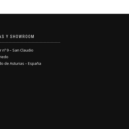
NAS Y SHOWROOM
nº 9 – San Claudio
viedo
do de Asturias – España